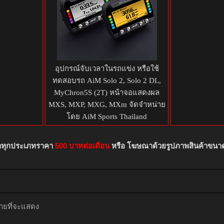
อุปกรณ์จับเวลาในรถแข่ง หรือใช้
ทดสอบรถ AiM Solo 2, Solo 2 DL,
MyChron5S (2T) หน้าจอแสดงผล
MXS, MXP, MXG, MXm จัดจำหน่าย
โดย AiM Sports Thailand
าทุกประเภทราคา
500 บาทต่อเดือน
หรือ โฆษณาด้วยรูปภาพสินค้าขนา
ขายที่จะแสดง