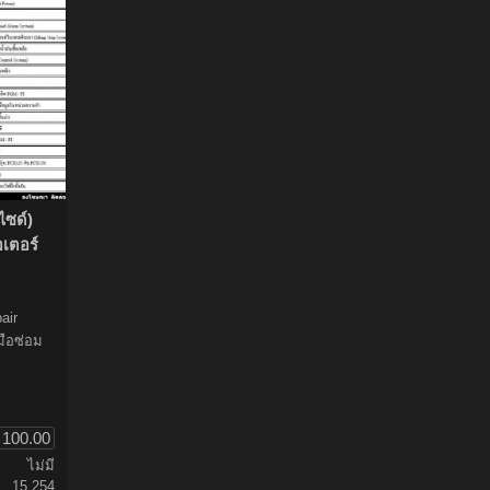
ไซด์)
เตอร์
air
มือซ่อม
100.00
ไม่มี
15,254