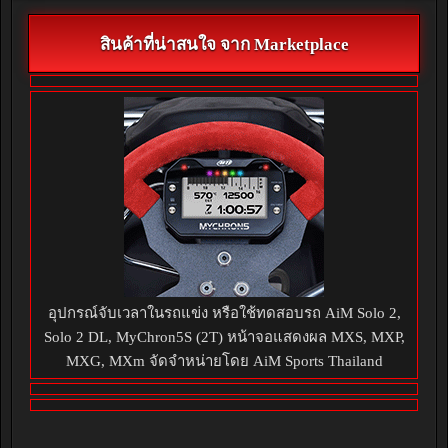
สินค้าที่น่าสนใจ จาก Marketplace
อุปกรณ์จับเวลาในรถแข่ง หรือใช้ทดสอบรถ AiM Solo 2,
Solo 2 DL, MyChron5S (2T) หน้าจอแสดงผล MXS, MXP,
MXG, MXm จัดจำหน่ายโดย AiM Sports Thailand