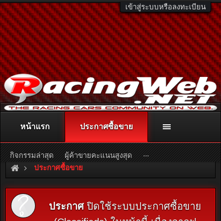
เข้าสู่ระบบหรือลงทะเบียน
หน้าแรก
ประกาศซื้อขาย
ติดต่อลงโฆษณา
racingweb@gmail.com
หรือโทร. 081-811-1138
หรืออ่านรายละเอียดเพิ่มเติม คลิกที่นี่
...
กิจกรรมล่าสุด
ผู้ค้าขายคะแนนสูงสุด
ประกาศซื้อขาย
ประกาศ
ปิดใช้ระบบประกาศซื้อขาย