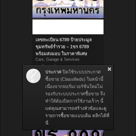
เลขทะเบียน 6789 ป้ายประมูล
ขุมทรัพย์ร่ำรวย – 1ขร 6789
พร้อมส่งมอบ ในราคาพิเศษ
Cars, Garage & Services
ทะเบียนรถป้ายประมูล
ประกาศ
ปิดใช้ระบบประกาศ
linetabien
,
13 พฤษภาคม 2023
ซื้อขาย (Classifieds) ในหน้านี้
ขาย
เนื่องจากฟอรั่มเวอร์ชั่นใหม่ไม่
THB 199,000.00
รองรับระบบประกาศซื้อขาย จึง
หมดอายุใน:
ไม่มี
เข้าชม:
ทำให้ต้องปิดการใช้งานเร็วๆ นี้
1,573
แต่คุณสามารถสร้างหัวข้อและดู
รายการซื้อขายแบบเดิม คลิกได้ที่
นี่