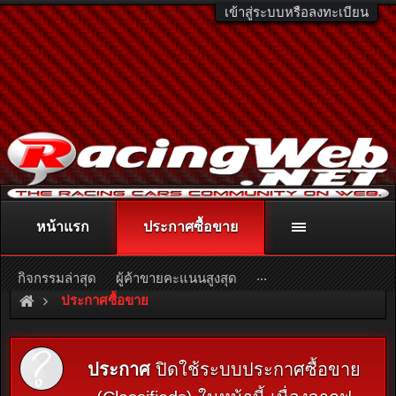
เข้าสู่ระบบหรือลงทะเบียน
หน้าแรก
ประกาศซื้อขาย
ติดต่อลงโฆษณา
racingweb@gmail.com
หรือโทร. 081-811-1138
หรืออ่านรายละเอียดเพิ่มเติม คลิกที่นี่
...
กิจกรรมล่าสุด
ผู้ค้าขายคะแนนสูงสุด
ประกาศซื้อขาย
ประกาศ
ปิดใช้ระบบประกาศซื้อขาย